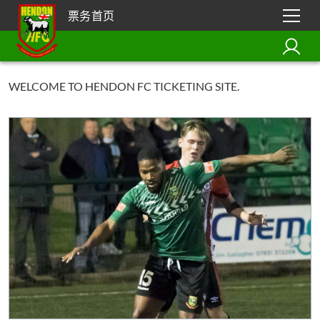
票务首页
WELCOME TO HENDON FC TICKETING SITE.