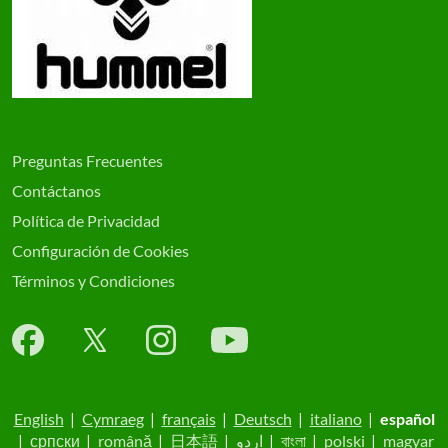
Preguntas Frecuentes
Contáctanos
Política de Privacidad
Configuración de Cookies
Términos y Condiciones
English
|
Cymraeg
|
français
|
Deutsch
|
italiano
|
español
|
српски
|
română
|
日本語
|
اردو
|
বাংলা
|
polski
|
magyar