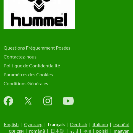
Questions Fréquemment Posées
Contactez-nous
Politique de Confidentialité
Paramètres des Cookies
Conditions Générales
English
|
Cymraeg
|
français
|
Deutsch
|
italiano
|
español
|
српски
|
română
|
日本語
|
اردو
|
বাংলা
|
polski
|
magyar