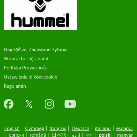
Najczęściej Zadawane Pytania
Skontaktuj się z nami
Polityka Prywatności
Ustawienia plików cookie
Regulamin
English
|
Cymraeg
|
français
|
Deutsch
|
italiano
|
español
|
српски
|
română
|
日本語
|
اردو
|
বাংলা
|
polski
|
magyar