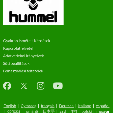
Gyakran Ismételt Kérdések
Kapcsolatfelvétel
Adatvédelmi irányelvek
Süti beállítások
Felhasználási feltételek
English
|
Cymraeg
|
français
|
Deutsch
|
italiano
|
español
|
српски
|
română
|
日本語
|
اردو
|
বাংলা
|
polski
|
magyar