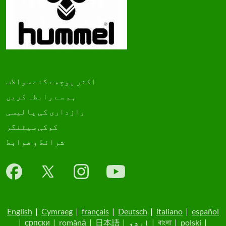
اکثر پوچھے گئے سوالات
ہم سے رابطہ کریں
رازداری کی پالیسی
کوکی سیٹنگز
شرائط و ضوابط
English
|
Cymraeg
|
français
|
Deutsch
|
italiano
|
español
|
polski
|
বাংলা
|
اردو
|
日本語
|
română
|
српски
|