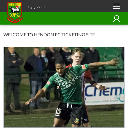
ٹکٹ ہوم
WELCOME TO HENDON FC TICKETING SITE.