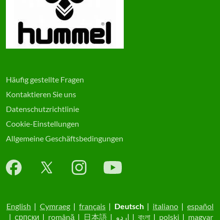
Häufig gestellte Fragen
Kontaktieren Sie uns
Datenschutzrichtlinie
Cookie-Einstellungen
Allgemeine Geschäftsbedingungen
English
|
Cymraeg
|
français
|
Deutsch
|
italiano
|
español
|
српски
|
română
|
日本語
|
اردو
|
বাংলা
|
polski
|
magyar