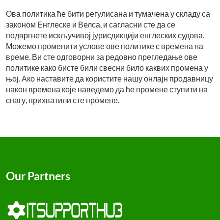
Ова политика ће бити регулисана и тумачена у складу са
законом Енглеске и Велса, и сагласни сте да се
подвргнете искључивој јурисдикцији енглеских судова.
Можемо променити услове ове политике с времена на
време. Ви сте одговорни за редовно прегледање ове
политике како бисте били свесни било каквих промена у
њој. Ако наставите да користите нашу онлајн продавницу
након времена које наведемо да ће промене ступити на
снагу, прихватили сте промене.
Our Partners