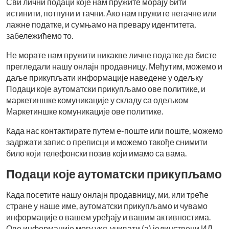
Сви лични подаци које нам пружите морају бити
истинити, потпуни и тачни. Ако нам пружите нетачне или
лажне податке, и сумњамо на превару идентитета,
забележићемо то.
Не морате нам пружити никакве личне податке да бисте
прегледали нашу онлајн продавницу. Међутим, можемо и
даље прикупљати информације наведене у одељку
Подаци које аутоматски прикупљамо ове политике, и
маркетиншке комуникације у складу са одељком
Маркетиншке комуникације ове политике.
Када нас контактирате путем е-поште или поште, можемо
задржати запис о преписци и можемо такође снимити
било који телефонски позив који имамо са вама.
Подаци које аутоматски прикупљамо
Када посетите нашу онлајн продавницу, ми, или треће
стране у наше име, аутоматски прикупљамо и чувамо
информације о вашем уређају и вашим активностима.
Ове информације могу укључивати (а) јединствени ИД