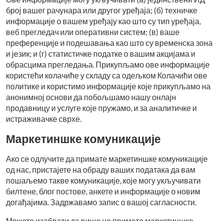
број вашег рачунара или другог уређаја; (б) техничке
информације о вашем уређају као што су тип уређаја,
веб прегледач или оперативни систем; (в) ваше
преференције и подешавања као што су временска зона
и језик; и (г) статистичке податке о вашим акцијама и
обрасцима прегледања. Прикупљамо ове информације
користећи колачиће у складу са одељком Колачићи ове
политике и користимо информације које прикупљамо на
анонимној основи да побољшамо нашу онлајн
продавницу и услуге које пружамо, и за аналитичке и
истраживачке сврхе.
Маркетиншке комуникације
Ако се одлучите да примате маркетиншке комуникације
од нас, пристајете на обраду ваших података да вам
пошаљемо такве комуникације, које могу укључивати
билтене, блог постове, анкете и информације о новим
догађајима. Задржавамо запис о вашој сагласности.
Можете изабрати да више не примате маркетиншке