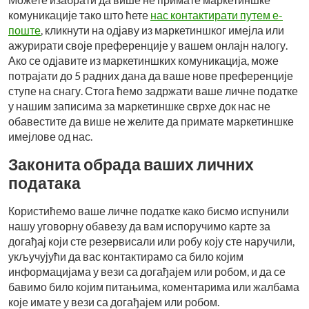
комуникације тако што ћете
нас контактирати путем е-
поште
, кликнути на одјаву из маркетиншког имејла или
ажурирати своје преференције у вашем онлајн налогу.
Ако се одјавите из маркетиншких комуникација, може
потрајати до 5 радних дана да ваше нове преференције
ступе на снагу. Стога ћемо задржати ваше личне податке
у нашим записима за маркетиншке сврхе док нас не
обавестите да више не желите да примате маркетиншке
имејлове од нас.
Законита обрада ваших личних
података
Користићемо ваше личне податке како бисмо испунили
нашу уговорну обавезу да вам испоручимо карте за
догађај који сте резервисали или робу коју сте наручили,
укључујући да вас контактирамо са било којим
информацијама у вези са догађајем или робом, и да се
бавимо било којим питањима, коментарима или жалбама
које имате у вези са догађајем или робом.