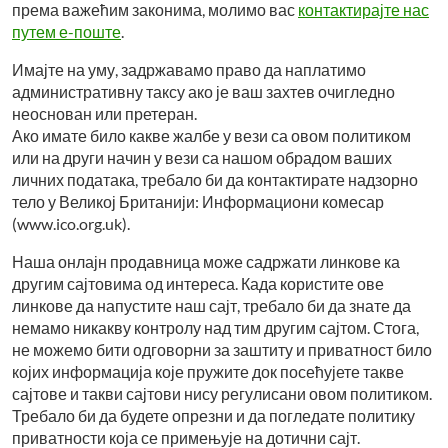
према важећим законима, молимо вас
контактирајте нас
путем е-поште
.
Имајте на уму, задржавамо право да наплатимо
административну таксу ако је ваш захтев очигледно
неоснован или претеран.
Ако имате било какве жалбе у вези са овом политиком
или на други начин у вези са нашом обрадом ваших
личних података, требало би да контактирате надзорно
тело у Великој Британији: Информациони комесар
(www.ico.org.uk).
Наша онлајн продавница може садржати линкове ка
другим сајтовима од интереса. Када користите ове
линкове да напустите наш сајт, требало би да знате да
немамо никакву контролу над тим другим сајтом. Стога,
не можемо бити одговорни за заштиту и приватност било
којих информација које пружите док посећујете такве
сајтове и такви сајтови нису регулисани овом политиком.
Требало би да будете опрезни и да погледате политику
приватности која се примењује на дотични сајт.