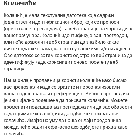
Колачићи
Колачић је мала текстуална датотека која садржи
јединствени идентификациони број који се преноси
(преко вашег прегледача) са веб странице на чврсти диск
вашег рачунара. Колачић идентификује ваш прегледач,
али неће дозволити веб страници да зна било какве
личне податке о вама, као што су ваше име и/или адреса.
Ове датотеке се затим користе од стране веб страница да
идентификују када корисници поново посете ту веб
страницу.
Наша онлајн продавница користи колачиће како бисмо
вас препознали када се вратите и персонализовали
ваша подешавања и преференције. Већина прегледача
је иницијално подешена да прихвата колачиће. Можете
променити подешавања прегледача или да вас обавести
када примите колачић, или да одбијете прихватање
колачића. Имајте на уму да наша онлајн продавница
можда неће радити ефикасно ако одбијете прихватање
колачића.