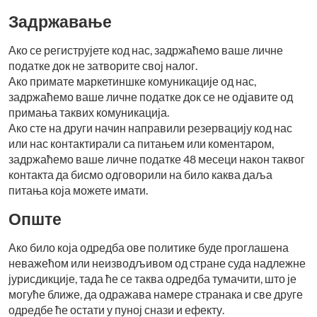
Задржавање
Ако се региструјете код нас, задржаћемо ваше личне
податке док не затворите свој налог.
Ако примате маркетиншке комуникације од нас,
задржаћемо ваше личне податке док се не одјавите од
примања таквих комуникација.
Ако сте на други начин направили резервацију код нас
или нас контактирали са питањем или коментаром,
задржаћемо ваше личне податке 48 месеци након таквог
контакта да бисмо одговорили на било каква даља
питања која можете имати.
Опште
Ако било која одредба ове политике буде проглашена
неважећом или неизводљивом од стране суда надлежне
јурисдикције, тада ће се таква одредба тумачити, што је
могуће ближе, да одражава намере странака и све друге
одредбе ће остати у пуној снази и ефекту.