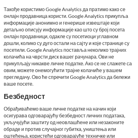
Такође користимо Google Analytics да пратимо како се
онлајн продавница користи. Google Analytics прикупља
информације анонимно и генерише извештаје који
детаљно описују информације као што су број посета
онлајн продавници, одакле су посетиоци углавном
дошли, колико су дуго остали на сајту и које странице су
посетили. Google Analytics поставља неколико трајних
колачића на чврсти диск вашег рачунара. Ови не
прикупљају никакве личне податке. Ако се не слажете са
овим, можете онемогућити трајне колачиће у вашем
прегледачу. Ово ће спречити Google Analytics да бележи
ваше посете.
Безбедност
Обрађиваћемо ваше личне податке на начин који
осигурава одговарајућу безбедност личних података,
укључујући заштиту од неовлашћене или незаконите
обраде и против случајног губитка, уништења или
оштећења, користећи одговарајуће техничке или