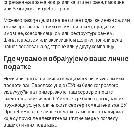
спречавања прања новца или заштите права, имовине
или безбедности треће стране.
Можемо такође делити ваше личне податке у вези са, или
током преговора о, било којим спајањем, продајом
имовине, консолидацијом или реструктурирањем,
финансирањем или аквизицијом целокупног или дела
нашег пословања од стране или у другу компанију.
Где чувамо и обрађујемо ваше личне
податке
Неки или сви ваши лични подаци могу бити чувани или
пренети ван Европске уније (ЕУ) из било ког разлога,
укључујући на пример, ако је наш сервер е-поште
смештен у земљи ван ЕУ или ако је било који од наших
пружаоца услуга или њихови сервери смештени ван ЕУ.
Пренећемо ваше личне податке само организацијама
које су пружиле адекватне заштитне мере у погледу
ваших личних података.