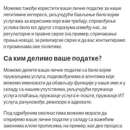
Можемо такође користити ваше личне податке за наше
легитимне интересе, укључујући бављење било којим
услугама за кориснике које вам требају, спровођење
услова било ког другог споразума између нас, за
регулаторне и правне сврхе (на пример, спречавање
прања новца), за ревизијске сврхе и да вас контактирамо
о променама ове политике.
Са ким делимо ваше податке?
Можемо делити ваше личне податке са било којим
пружаоцима услуга, подизвођачима и агентима које
можемо именовати да обављају функције у наше име и у
складу са нашим упутствима, укључујући пружаоце
услуга плаћања, пружаоце услуга е-поште, пружаоце ИТ
услуга, рачуновође, ревизоре и адвокате.
Под одређеним околностима можемо морати да
откријемо ваше личне податке у складу са важећим
законима и/или прописима, на пример, као део процеса