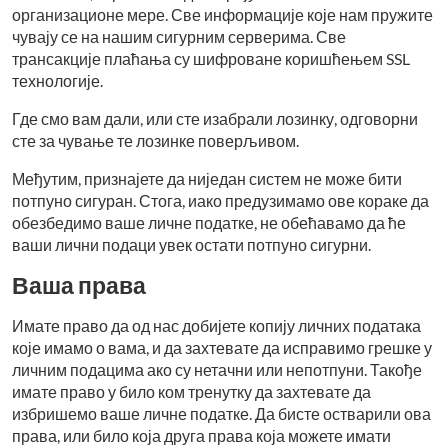
организационе мере. Све информације које нам пружите
чувају се на нашим сигурним серверима. Све
трансакције плаћања су шифроване коришћењем SSL
технологије.
Где смо вам дали, или сте изабрали лозинку, одговорни
сте за чување те лозинке поверљивом.
Међутим, признајете да ниједан систем не може бити
потпуно сигуран. Стога, иако предузимамо ове кораке да
обезбедимо ваше личне податке, не обећавамо да ће
ваши лични подаци увек остати потпуно сигурни.
Ваша права
Имате право да од нас добијете копију личних података
које имамо о вама, и да захтевате да исправимо грешке у
личним подацима ако су нетачни или непотпуни. Такође
имате право у било ком тренутку да захтевате да
избришемо ваше личне податке. Да бисте остварили ова
права, или било која друга права која можете имати