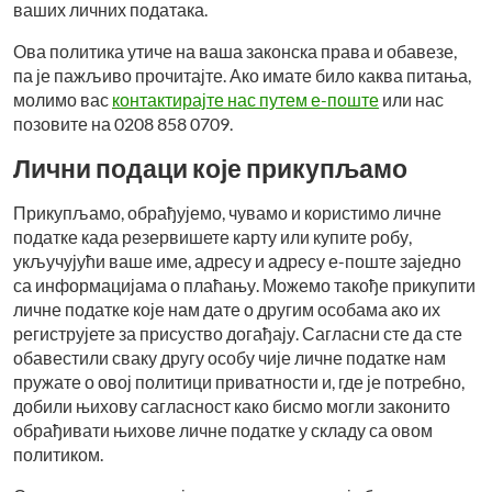
ваших личних података.
Ова политика утиче на ваша законска права и обавезе,
па је пажљиво прочитајте. Ако имате било каква питања,
молимо вас
контактирајте нас путем е-поште
или нас
позовите на 0208 858 0709.
Лични подаци које прикупљамо
Прикупљамо, обрађујемо, чувамо и користимо личне
податке када резервишете карту или купите робу,
укључујући ваше име, адресу и адресу е-поште заједно
са информацијама о плаћању. Можемо такође прикупити
личне податке које нам дате о другим особама ако их
региструјете за присуство догађају. Сагласни сте да сте
обавестили сваку другу особу чије личне податке нам
пружате о овој политици приватности и, где је потребно,
добили њихову сагласност како бисмо могли законито
обрађивати њихове личне податке у складу са овом
политиком.