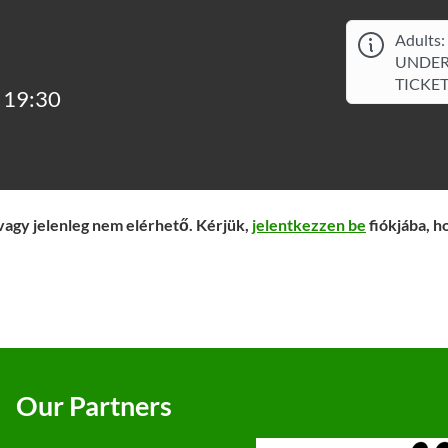
Adults:
UNDER 
TICKE
d 19:30
vagy jelenleg nem elérhető. Kérjük,
jelentkezzen be
fiókjába, h
Our Partners