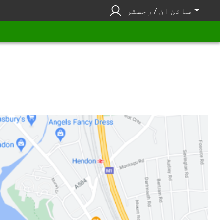
سائن ان / رجسٹر