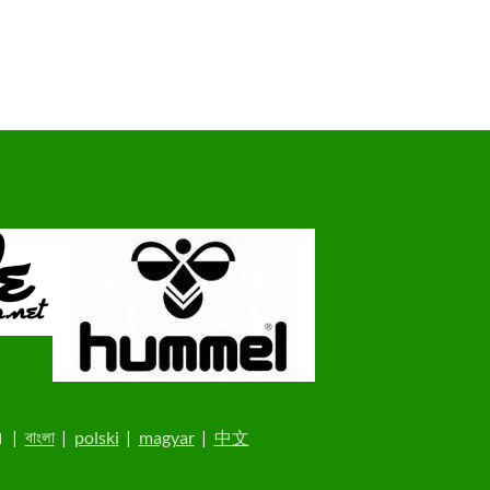
中文
|
magyar
|
polski
|
বাংলা
|
ا