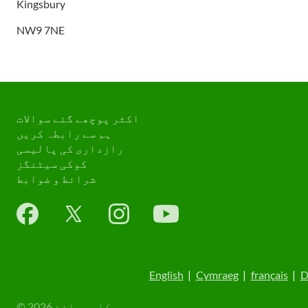
Kingsbury
NW9 7NE
اکثر پوچھے گئے سوالات
ہم سے رابطہ کریں
رازداری کی پالیسی
کوکی سیٹنگز
شرائط و ضوابط
English
|
Cymraeg
|
français
|
D
© کاپی رائٹ 2026