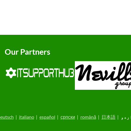
Our Partners
ردو
|
日本語
|
română
|
српски
|
español
|
italiano
|
eutsch